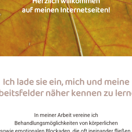
Herzlich willkommen
auf meinen Internetseiten!
Ich lade sie ein, mich und meine
beitsfelder näher kennen zu lern
In meiner Arbeit vereine ich
Behandlungsmöglichkeiten von körperlichen
sowie emotionalen Blockaden, die oft ineinander fließen.