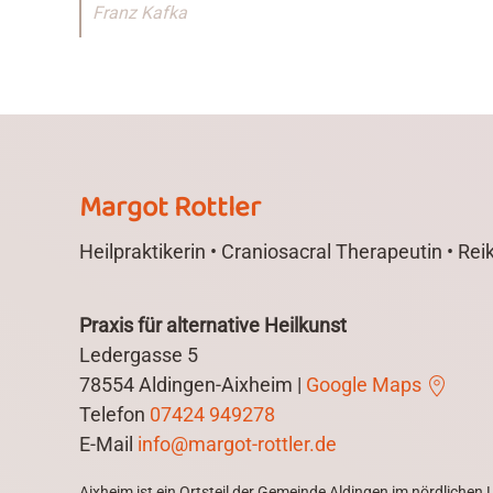
Franz Kafka
Margot Rottler
Heilpraktikerin • Craniosacral Therapeutin • Reiki
Praxis für alternative Heilkunst
Ledergasse 5
78554 Aldingen-Aixheim |
Google Maps
Telefon
07424 949278
E-Mail
info@margot-rottler.de
Aixheim ist ein Ortsteil der Gemeinde Aldingen im nördlichen